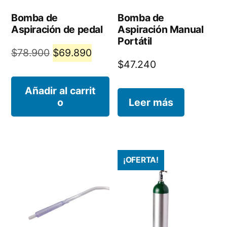
Bomba de
Bomba de
Aspiración de pedal
Aspiración Manual
Portátil
El
El
$
78.900
$
69.890
$
47.240
precio
precio
original
actual
Añadir al carrit
o
Leer más
era:
es:
$78.900.
$69.890.
¡OFERTA!