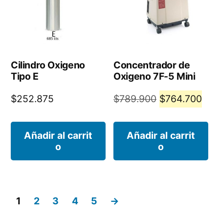
Cilindro Oxigeno
Concentrador de
Tipo E
Oxigeno 7F-5 Mini
El
El
$
252.875
$
789.900
$
764.700
precio
pre
original
act
Añadir al carrit
Añadir al carrit
o
o
era:
es:
$789.900.
$76
1
2
3
4
5
→