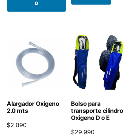
o
era:
es:
$2.280.
$1.990.
Alargador Oxigeno
Bolso para
2.0 mts
transporte cilindro
Oxigeno D o E
$
2.090
$
29.990