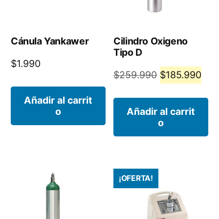
Cánula Yankawer
Cilindro Oxigeno
Tipo D
$
1.990
El
El
$
259.990
$
185.990
precio
pre
Añadir al carrit
original
act
o
Añadir al carrit
o
era:
es:
$259.990.
$18
¡OFERTA!