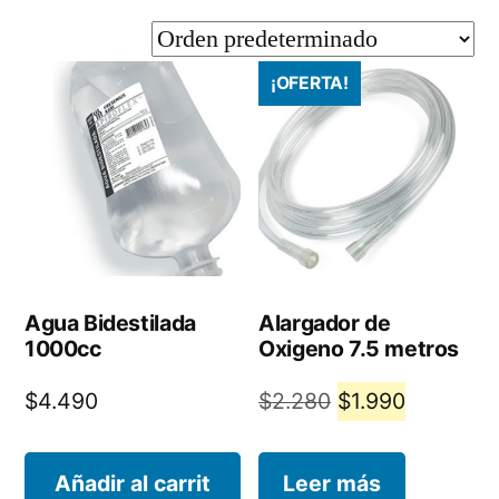
¡OFERTA!
Agua Bidestilada
Alargador de
1000cc
Oxigeno 7.5 metros
El
El
$
4.490
$
2.280
$
1.990
precio
precio
original
actual
Añadir al carrit
Leer más