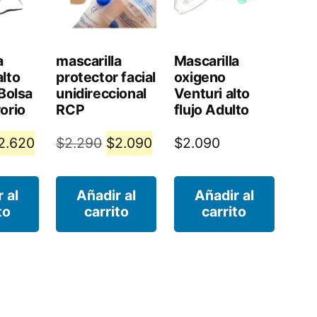
a
mascarilla
Mascarilla
lto
protector facial
oxigeno
 Bolsa
unidireccional
Venturi alto
orio
RCP
flujo Adulto
El
El
El
2.620
$
2.290
$
2.090
$
2.090
recio
precio
precio
precio
iginal
actual
original
actual
 al
Añadir al
Añadir al
to
carrito
carrito
a:
es:
era:
es:
2.990.
$2.620.
$2.290.
$2.090.