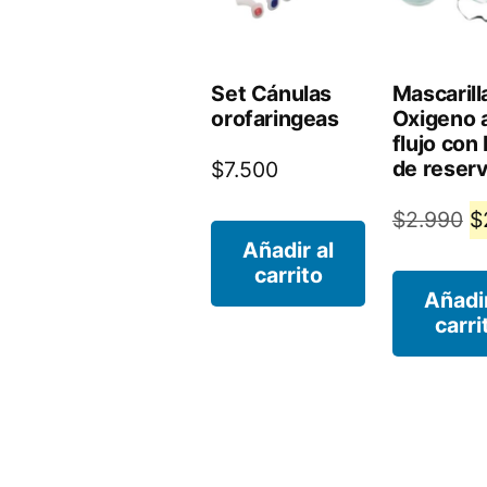
Set Cánulas
Mascarill
orofaringeas
Oxigeno a
flujo con
de reserv
$
7.500
El
$
2.990
$
Añadir al
p
carrito
or
Añadir
carri
er
$