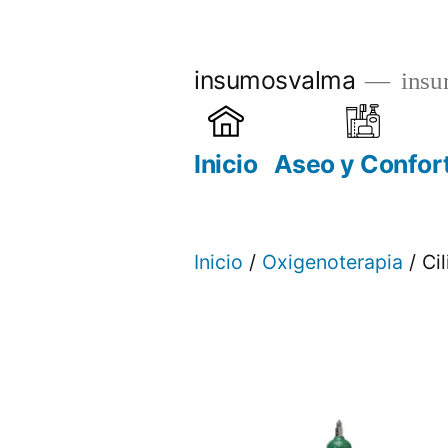
Saltar
al
insumosvalma
insu
contenido
Inicio
Aseo y Confor
Inicio
/
Oxigenoterapia
/ Ci